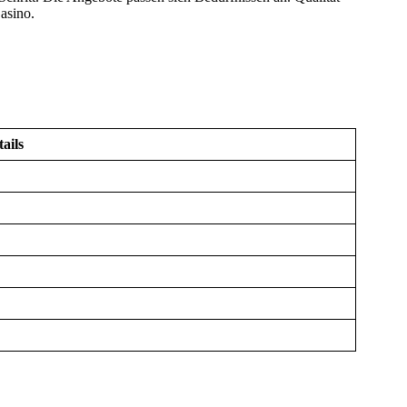
asino.
ails