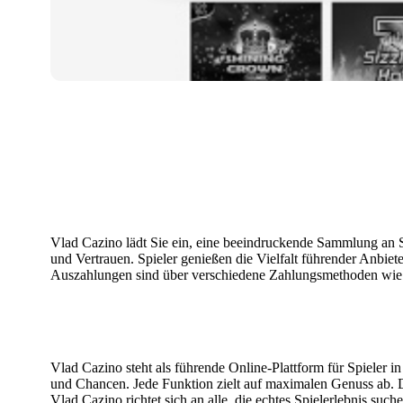
Vlad Cazino lädt Sie ein, eine beeindruckende Sammlung an Slo
und Vertrauen. Spieler genießen die Vielfalt führender Anbiet
Auszahlungen sind über verschiedene Zahlungsmethoden wie 
Vlad Cazino steht als führende Online-Plattform für Spieler i
und Chancen. Jede Funktion zielt auf maximalen Genuss ab. Di
Vlad Cazino richtet sich an alle, die echtes Spielerlebnis such