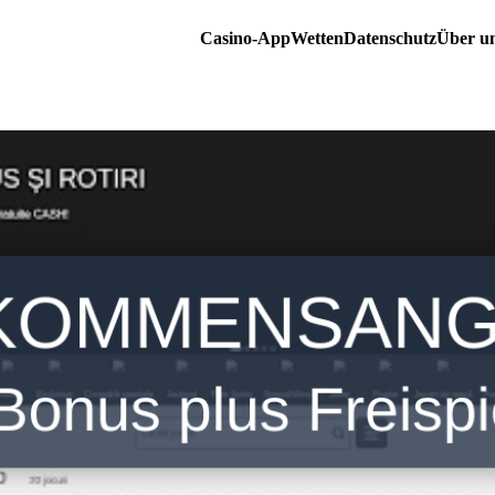
Casino-App
Wetten
Datenschutz
Über u