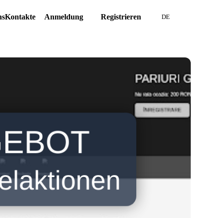
ns
Kontakte
Anmeldung
Registrieren
DE