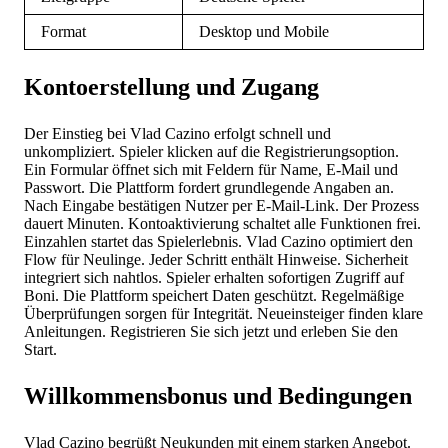
Format
Desktop und Mobile
Kontoerstellung und Zugang
Der Einstieg bei Vlad Cazino erfolgt schnell und
unkompliziert. Spieler klicken auf die Registrierungsoption.
Ein Formular öffnet sich mit Feldern für Name, E-Mail und
Passwort. Die Plattform fordert grundlegende Angaben an.
Nach Eingabe bestätigen Nutzer per E-Mail-Link. Der Prozess
dauert Minuten. Kontoaktivierung schaltet alle Funktionen frei.
Einzahlen startet das Spielerlebnis. Vlad Cazino optimiert den
Flow für Neulinge. Jeder Schritt enthält Hinweise. Sicherheit
integriert sich nahtlos. Spieler erhalten sofortigen Zugriff auf
Boni. Die Plattform speichert Daten geschützt. Regelmäßige
Überprüfungen sorgen für Integrität. Neueinsteiger finden klare
Anleitungen. Registrieren Sie sich jetzt und erleben Sie den
Start.
Willkommensbonus und Bedingungen
Vlad Cazino begrüßt Neukunden mit einem starken Angebot.