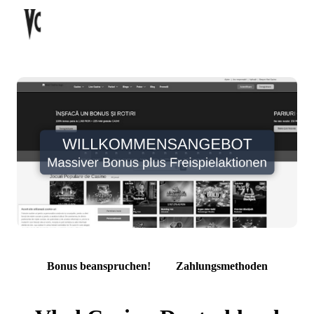
Bonus beanspruchen!
Zahlungsmethoden