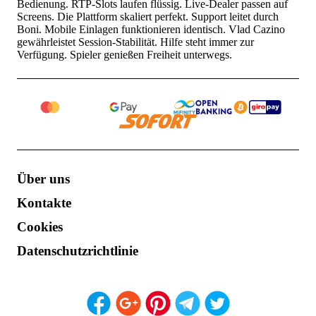
Bedienung. RTP-Slots laufen flüssig. Live-Dealer passen auf
Screens. Die Plattform skaliert perfekt. Support leitet durch
Boni. Mobile Einlagen funktionieren identisch. Vlad Cazino
gewährleistet Session-Stabilität. Hilfe steht immer zur
Verfügung. Spieler genießen Freiheit unterwegs.
Über uns
Kontakte
Cookies
Datenschutzrichtlinie