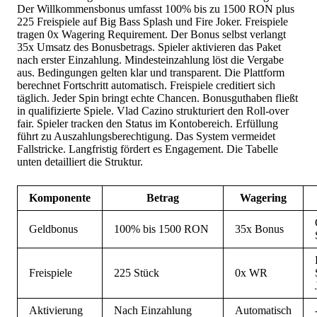
Der Willkommensbonus umfasst 100% bis zu 1500 RON plus
225 Freispiele auf Big Bass Splash und Fire Joker. Freispiele
tragen 0x Wagering Requirement. Der Bonus selbst verlangt
35x Umsatz des Bonusbetrags. Spieler aktivieren das Paket
nach erster Einzahlung. Mindesteinzahlung löst die Vergabe
aus. Bedingungen gelten klar und transparent. Die Plattform
berechnet Fortschritt automatisch. Freispiele creditiert sich
täglich. Jeder Spin bringt echte Chancen. Bonusguthaben fließt
in qualifizierte Spiele. Vlad Cazino strukturiert den Roll-over
fair. Spieler tracken den Status im Kontobereich. Erfüllung
führt zu Auszahlungsberechtigung. Das System vermeidet
Fallstricke. Langfristig fördert es Engagement. Die Tabelle
unten detailliert die Struktur.
Komponente
Betrag
Wagering
Geldbonus
100% bis 1500 RON
35x Bonus
Freispiele
225 Stück
0x WR
Aktivierung
Nach Einzahlung
Automatisch